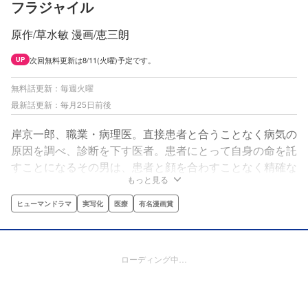
フラジャイル
原作/草水敏 漫画/恵三朗
次回無料更新は8/11(火曜)予定です。
UP
無料話更新：毎週火曜
最新話更新：毎月25日前後
岸京一郎、職業・病理医。直接患者と合うことなく病気の
原因を調べ、診断を下す医者。患者にとって自身の命を託
すことになるその男は、患者と顔を合わすことなく精確な
もっと見る
診断を下していく。 彼について、医師達はこう語る。
「強烈な変人だが、極めて優秀だ」と。――岸京一郎と直
ヒューマンドラマ
実写化
医療
有名漫画賞
接会わずに済むことは、患者にとって福音である。
ローディング中…