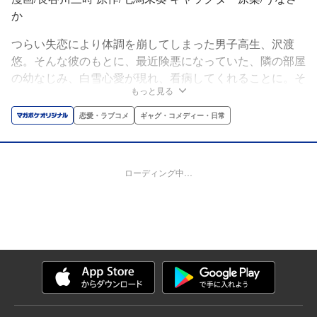
か
つらい失恋により体調を崩してしまった男子高生、沢渡
悠。そんな彼のもとに、最近険悪になっていた、隣の部屋
の幼なじみ、白雪心愛が現れ、看病してくれることに。そ
もっと見る
の日以降、遠ざかっていた二人の距離は近付いていく…。
これは、恋を失ってしまった男の子と、ずっと片思いを続
恋愛・ラブコメ
ギャグ・コメディー・日常
けていた幼なじみの、じれったくて甘くてちょっと切な
い、恋物語。
ローディング中…