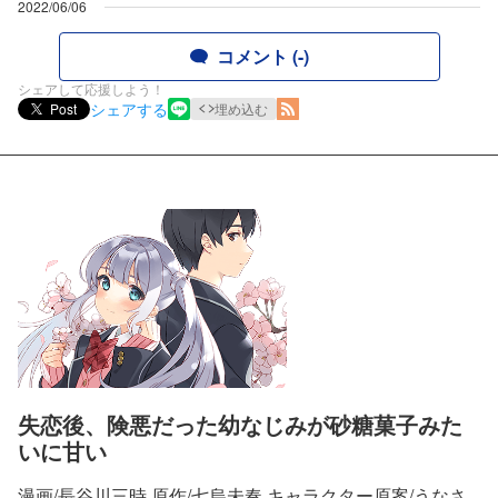
2022/06/06
コメント (-)
シェアして応援しよう！
シェアする
Post
埋め込む
失恋後、険悪だった幼なじみが砂糖菓子みた
いに甘い
漫画/長谷川三時 原作/七烏未奏 キャラクター原案/うなさ