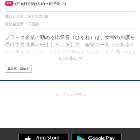
次回無料更新は8/12(水曜)予定です。
UP
無料話更新：毎月第2水曜
最新話更新：不定期
ブラック企業に勤める比留音（ひるね）は、女神の加護を
受けて異世界へ転生した。そして、金髪ガール・ヒルネと
して生きることに。だけど前世のようにあくせく働くのは
もっと見る
嫌なので、大聖女になってのんびり生活しようと決意す
る。マイペース＆スローライフな、居眠り大聖女の伝説が
異世界・異能力
いま開幕する！
ローディング中…