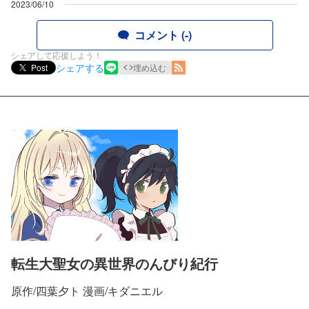
2023/06/10
コメント (-)
シェアして応援しよう！
シェアする
Post
埋め込む
転生大聖女の異世界のんびり紀行
原作/四葉夕ト 漫画/キダニエル