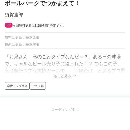
ボールパークでつかまえて！
須賀達郎
次回無料更新は8/28(金曜)予定です。
UP
無料話更新：毎週金曜
最新話更新：毎週木曜
「お兄さん、私のことタイプなんだ～？」ある日の球場
で、ギャルなビール売り子に絡まれた！？ でもこの子、
実は超絶ウブな純情ガールで……♡舞台は、とあるプロ野
もっと見る
球の球場！ 日々たくさんの人が集まり、働き、笑い合
い、人間ドラマが生まれるこの場所は、まるで一つの
恋愛・ラブコメ
アニメ化
「町」のよう！ さあ、あなたもボールパークの「住人」
になりませんか！？
ローディング中…