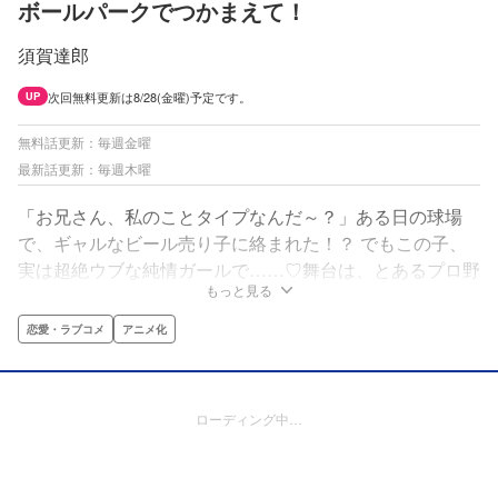
ボールパークでつかまえて！
須賀達郎
次回無料更新は8/28(金曜)予定です。
UP
無料話更新：毎週金曜
最新話更新：毎週木曜
「お兄さん、私のことタイプなんだ～？」ある日の球場
で、ギャルなビール売り子に絡まれた！？ でもこの子、
実は超絶ウブな純情ガールで……♡舞台は、とあるプロ野
もっと見る
球の球場！ 日々たくさんの人が集まり、働き、笑い合
い、人間ドラマが生まれるこの場所は、まるで一つの
恋愛・ラブコメ
アニメ化
「町」のよう！ さあ、あなたもボールパークの「住人」
になりませんか！？
ローディング中…