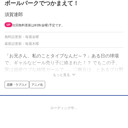
ボールパークでつかまえて！
須賀達郎
次回無料更新は8/28(金曜)予定です。
UP
無料話更新：毎週金曜
最新話更新：毎週木曜
「お兄さん、私のことタイプなんだ～？」ある日の球場
で、ギャルなビール売り子に絡まれた！？ でもこの子、
実は超絶ウブな純情ガールで……♡舞台は、とあるプロ野
もっと見る
球の球場！ 日々たくさんの人が集まり、働き、笑い合
い、人間ドラマが生まれるこの場所は、まるで一つの
恋愛・ラブコメ
アニメ化
「町」のよう！ さあ、あなたもボールパークの「住人」
になりませんか！？
ローディング中…