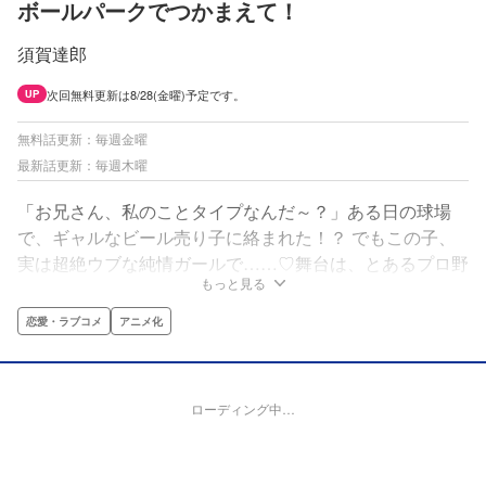
ボールパークでつかまえて！
須賀達郎
次回無料更新は8/28(金曜)予定です。
UP
無料話更新：毎週金曜
最新話更新：毎週木曜
「お兄さん、私のことタイプなんだ～？」ある日の球場
で、ギャルなビール売り子に絡まれた！？ でもこの子、
実は超絶ウブな純情ガールで……♡舞台は、とあるプロ野
もっと見る
球の球場！ 日々たくさんの人が集まり、働き、笑い合
い、人間ドラマが生まれるこの場所は、まるで一つの
恋愛・ラブコメ
アニメ化
「町」のよう！ さあ、あなたもボールパークの「住人」
になりませんか！？
ローディング中…