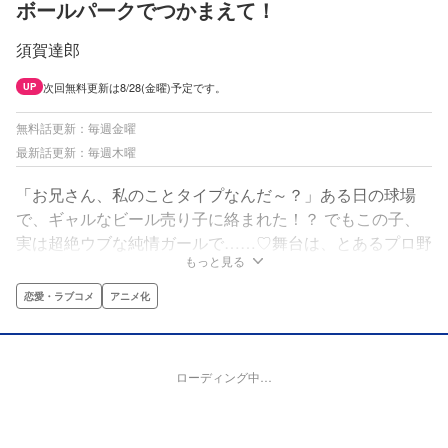
ボールパークでつかまえて！
須賀達郎
次回無料更新は8/28(金曜)予定です。
UP
無料話更新：毎週金曜
最新話更新：毎週木曜
「お兄さん、私のことタイプなんだ～？」ある日の球場
で、ギャルなビール売り子に絡まれた！？ でもこの子、
実は超絶ウブな純情ガールで……♡舞台は、とあるプロ野
もっと見る
球の球場！ 日々たくさんの人が集まり、働き、笑い合
い、人間ドラマが生まれるこの場所は、まるで一つの
恋愛・ラブコメ
アニメ化
「町」のよう！ さあ、あなたもボールパークの「住人」
になりませんか！？
ローディング中…