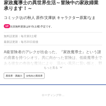
家政魔導士の異世界生活～冒険中の家政婦業
承ります！～
コミック/おの秋人 原作/文庫妖 キャラクター原案/なま
次回無料更新は8/15(土曜)予定です。
UP
無料話更新：毎月第3土曜
最新話更新：毎月20日前後
A級冒険者のアレクが出会った、『家政魔導士』という謎
の肩書を持つシオリ。共に向かった冒険は、低級魔導士で
ある彼女の奇抜な魔法により、温かい風呂に旨い飯と、野
もっと見る
営にあるまじき快適過ぎる環境に。すっかりシオリを気に
入ったアレクだったが、彼女にはある秘密があって――。
異世界・異能力
女性向け異世界
一迅社アイリスNEOの大人気作を公式コミカライズ！訳
あり冒険者と女魔導士（＆彼女を救った相棒のスライム）
の異世界冒険ラブファンタジー!!
ローディング中…