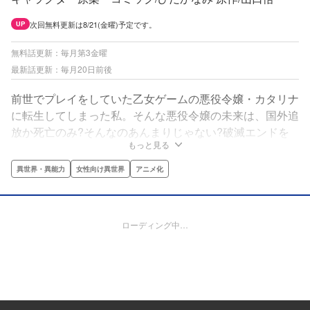
次回無料更新は8/21(金曜)予定です。
UP
無料話更新：毎月第3金曜
最新話更新：毎月20日前後
前世でプレイをしていた乙女ゲームの悪役令嬢・カタリナ
に転生してしまった私。そんな悪役令嬢の未来は、国外追
放か死亡のみ?そんなのあんまりじゃない?破滅エンドを
もっと見る
回避するために奔走してたら、今度は恋愛フラグが立ちま
くり?「一迅社文庫アイリス」で人気沸騰中、山口悟の破
異世界・異能力
女性向け異世界
アニメ化
滅回避ラブコメディをキャラクター原案のひだかなみが
「月刊コミックゼロサム」で連載中の話題作！
ローディング中…