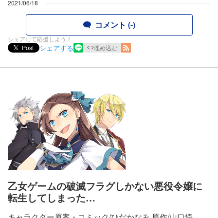
2021/06/18
コメント (-)
シェアして応援しよう！
シェアする
Post
埋め込む
乙女ゲームの破滅フラグしかない悪役令嬢に
転生してしまった…
キャラクター原案・コミック/ひだかなみ 原作/山口悟