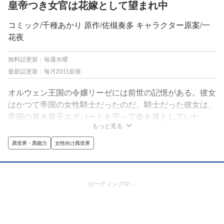
皇帝つき女官は花嫁として望まれ中
コミック/千種あかり 原作/佐槻奏多 キャラクター原案/一
花夜
無料話更新：毎週水曜
最新話更新：毎月20日前後
オルウェン王国の令嬢リーゼには前世の記憶がある。彼女
はかつて帝国の女性騎士だったのだ。騎士だった彼女は、
帝国の若き皇子エグバードを守って命を落としていた。
もっと見る
「帝国とは関わらない」そう思ってきたのに、突然帝国の
騎士との婚約話が浮上して?前世仕込みの戦闘力で、リー
異世界・異能力
女性向け異世界
ゼは婚約解消を目指し奔走する！「一迅社文庫アイリス」
で話題の原作を「ゼロサムオンライン」連載中。秘密を抱
える女官の転生婚約ラブコメディ！
ローディング中…