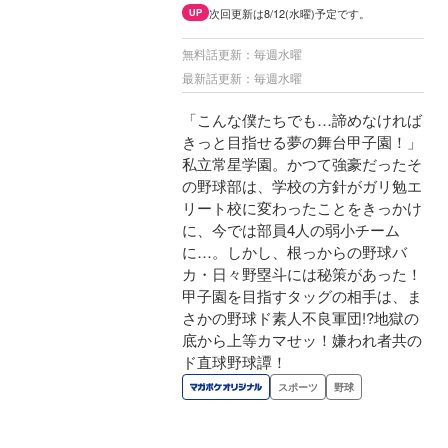
次回更新は8/12(水曜)予定です。
UP
無料話更新：毎週水曜
最新話更新：毎週水曜
「こんな僕たちでも…諦めなければ
きっと目指せる夢の舞台甲子園！」
私立常星学園。かつて強豪だったそ
の野球部は、学校の方針がガリ勉エ
リート校に変わったことをきっかけ
に、今では部員4人の弱小チーム
に…。しかし、根っからの野球バ
カ・日々野塁斗には秘策があった！
甲子園を目指すタッグの相手は、ま
さかの野球ド素人不良軍団!?地獄の
底から上等カマせッ！嫌われ者共の
ド直球野球譚！
スポーツ
野球