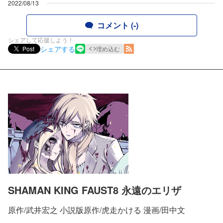
2022/08/13
コメント (-)
シェアして応援しよう！
シェアする
Post
埋め込む
SHAMAN KING FAUST8 永遠のエリザ
原作/武井宏之 小説版原作/虎走かける 漫画/田中文