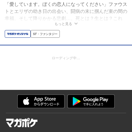
「愛しています。ぼくの恋人になってください」ファウス
トとエリザの幼き日の出会い、闘病の末に掴んだ束の間の
幸福、そして降りかかる悲劇…。死とは？生とは？これ
もっと見る
は、その問いに抗い続けたファウストⅧ世の物語。
SF・ファンタジー
ローディング中…