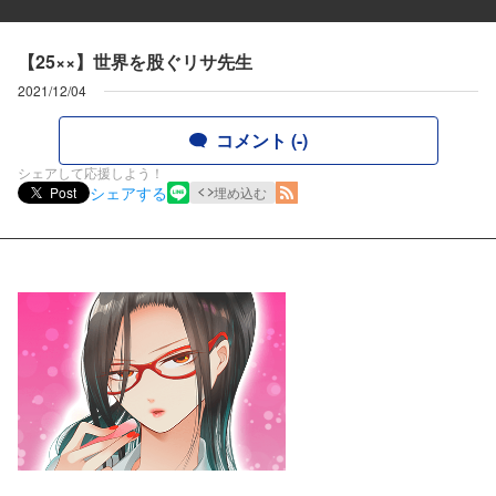
【25××】世界を股ぐリサ先生
2021/12/04
コメント (-)
シェアして応援しよう！
シェアする
Post
埋め込む