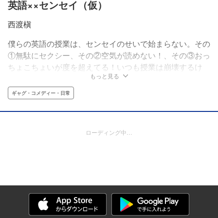
英語××センセイ（仮）
西渡槇
僕らの英語の授業は、センセイのせいで始まらない。その
①無駄にセクシー、その②空気が読めない！、その③おっ
ちょこちょいが度を超えてる！いつも授業は崩壊するけ
もっと見る
ど、それでもセンセイは諦めない。カラダで学ぶ英語のオ
ベンキョSEXYギャグ！
ギャグ・コメディー・日常
ローディング中…