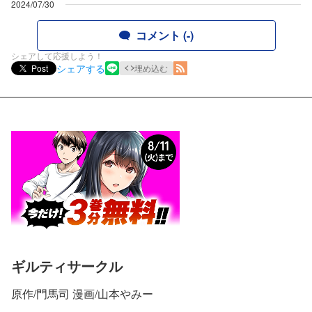
2024/07/30
コメント (-)
シェアして応援しよう！
シェアする
Post
埋め込む
ギルティサークル
原作/門馬司 漫画/山本やみー