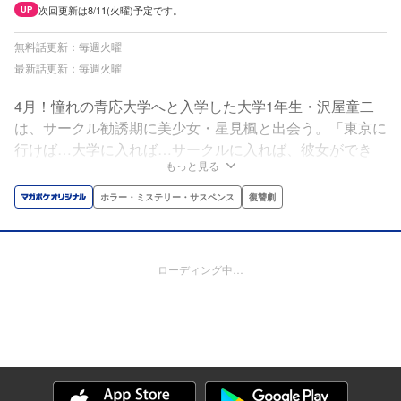
次回更新は8/11(火曜)予定です。
UP
無料話更新：毎週火曜
最新話更新：毎週火曜
4月！憧れの青応大学へと入学した大学1年生・沢屋童二
は、サークル勧誘期に美少女・星見楓と出会う。「東京に
行けば…大学に入れば…サークルに入れば、彼女ができ
もっと見る
る！」と信じる沢屋は星見楓とともに派手目なサークルの
新勧コンパへと参加するが……。沢屋が足を踏み入れたサ
ホラー・ミステリー・サスペンス
復讐劇
ークルの罪深き実態、秘密とは何か!?『ストーカー行為が
バレて人生終了男』の原作者・門馬司先生の最新作！快楽
と戦慄のサークルサスペンス!!
ローディング中…