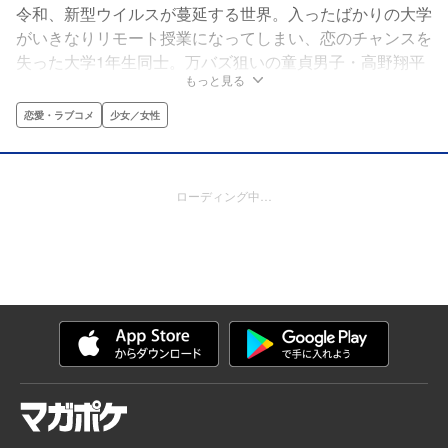
令和、新型ウイルスが蔓延する世界。入ったばかりの大学
がいきなりリモート授業になってしまい、恋のチャンスを
失った大学1年生同士。万バズ狙いの童貞男子・高野翔平
もっと見る
（SNSアカウント名：メガ鈍器）と、コンビニ勤務の鈍
感女子・笹倉寧々（SNSアカウント名：ねね）の、互い
恋愛・ラブコメ
少女／女性
が生きる希望になる、SNSから始まる奇跡的ピュアラブ
コメ！
ローディング中…