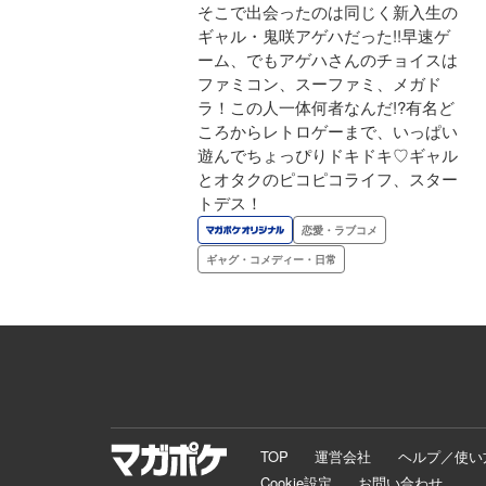
そこで出会ったのは同じく新入生の
ギャル・鬼咲アゲハだった!!早速ゲ
ーム、でもアゲハさんのチョイスは
ファミコン、スーファミ、メガド
ラ！この人一体何者なんだ!?有名ど
ころからレトロゲーまで、いっぱい
遊んでちょっぴりドキドキ♡ギャル
とオタクのピコピコライフ、スター
トデス！
恋愛・ラブコメ
ギャグ・コメディー・日常
TOP
運営会社
ヘルプ／使い
Cookie設定
お問い合わせ