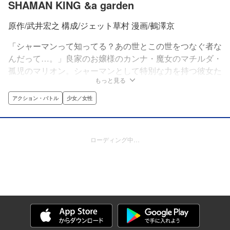
SHAMAN KING &a garden
原作/武井宏之 構成/ジェット草村 漫画/鵺澤京
「シャーマンって知ってる？あの世とこの世をつなぐ者な
んだって…。」良家のお嬢様のカンナ・魔女のマチルダ・
孤児のマリオン。シャーマンとして特別な力を持つ彼女た
もっと見る
ちは、小さな世界の中で孤独と戦っていた。圧倒的な力を
持つシャーマン・ハオと出会うまでは…。累計発行部数
アクション・バトル
少女／女性
3700万部超えの大HIT作『SHAMAN KING』。花組の過去
が明らかになる公式外伝、ついに開幕!!
ローディング中…