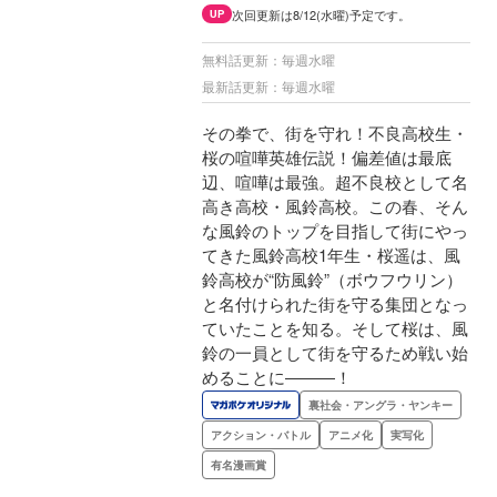
次回更新は8/12(水曜)予定です。
UP
無料話更新：毎週水曜
最新話更新：毎週水曜
その拳で、街を守れ！不良高校生・
桜の喧嘩英雄伝説！偏差値は最底
辺、喧嘩は最強。超不良校として名
高き高校・風鈴高校。この春、そん
な風鈴のトップを目指して街にやっ
てきた風鈴高校1年生・桜遥は、風
鈴高校が“防風鈴”（ボウフウリン）
と名付けられた街を守る集団となっ
ていたことを知る。そして桜は、風
鈴の一員として街を守るため戦い始
めることに―――！
裏社会・アングラ・ヤンキー
アクション・バトル
アニメ化
実写化
有名漫画賞