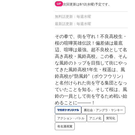
次回更新は8/12(水曜)予定です。
UP
無料話更新：毎週水曜
最新話更新：毎週水曜
その拳で、街を守れ！不良高校生・
桜の喧嘩英雄伝説！偏差値は最底
辺、喧嘩は最強。超不良校として名
高き高校・風鈴高校。この春、そん
な風鈴のトップを目指して街にやっ
てきた風鈴高校1年生・桜遥は、風
鈴高校が“防風鈴”（ボウフウリン）
と名付けられた街を守る集団となっ
ていたことを知る。そして桜は、風
鈴の一員として街を守るため戦い始
めることに―――！
裏社会・アングラ・ヤンキー
アクション・バトル
アニメ化
実写化
有名漫画賞