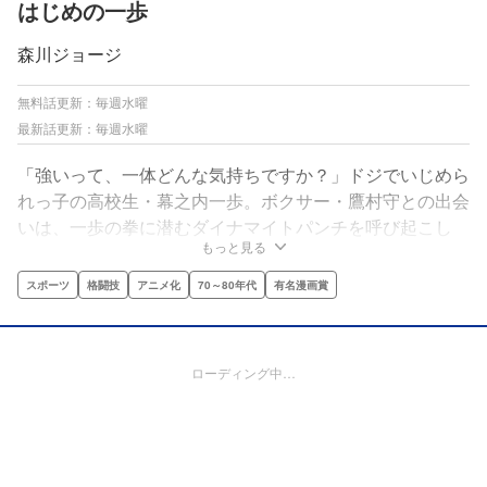
はじめの一歩
森川ジョージ
無料話更新：毎週水曜
最新話更新：毎週水曜
「強いって、一体どんな気持ちですか？」ドジでいじめら
れっ子の高校生・幕之内一歩。ボクサー・鷹村守との出会
いは、一歩の拳に潜むダイナマイトパンチを呼び起こし
もっと見る
た！プロボクサーへの夢を抱き、鷹村と同じ鴨川ジムの門
を叩いた一歩の、“強さ”を見つけるための挑戦が今始ま
スポーツ
格闘技
アニメ化
70～80年代
有名漫画賞
る!!
ローディング中…