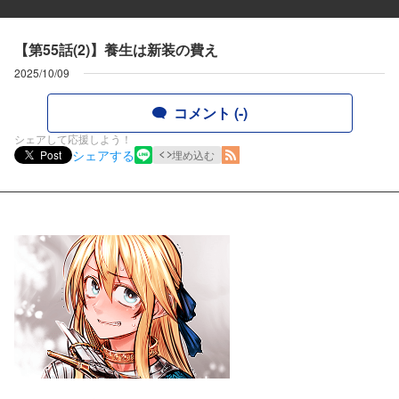
【第55話(2)】養生は新装の費え
2025/10/09
コメント (-)
シェアして応援しよう！
シェアする
Post
埋め込む