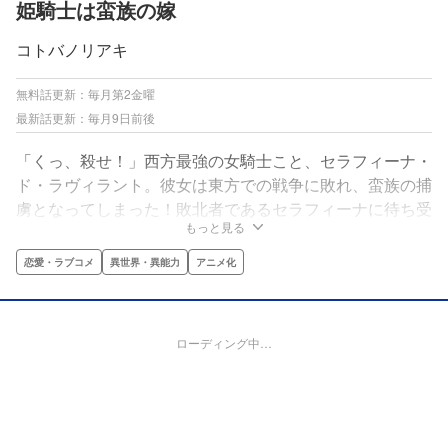
姫騎士は蛮族の嫁
コトバノリアキ
無料話更新：毎月第2金曜
最新話更新：毎月9日前後
「くっ、殺せ！」西方最強の女騎士こと、セラフィーナ・
ド・ラヴィラント。彼女は東方での戦争に敗れ、蛮族の捕
虜となってしまった！敗北者であるセラフィーナに待ち受
もっと見る
けるのは、復讐、拷問、そして陵辱の日々――…、かと思
いきや！ 申し出られたのは「蛮族王との結婚」で
恋愛・ラブコメ
異世界・異能力
アニメ化
――！？元敵同士の二人が紡ぐ本格異世界婚姻譚、開
幕！！
ローディング中…