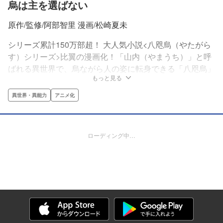
烏は主を選ばない
原作/監修/阿部智里 漫画/松崎夏未
シリーズ累計150万部超！ 大人気小説<八咫烏（やたがら
す）シリーズ>比翼の漫画化！「山内（やまうち）」と呼
ばれる異世界で、烏ながら人の姿に転身できる「八咫烏」
もっと見る
達が織りなす物語。「ぼんくら次男」雪哉（ゆきや）は、
八咫烏一族の長「金烏(きんう)」である奈月彦（なづきひ
異世界・異能力
アニメ化
こ）の側仕えをすることになり…。圧倒的スケールの世界
観と緻密な筆致でおくる異世界ファンタジー！
ローディング中…