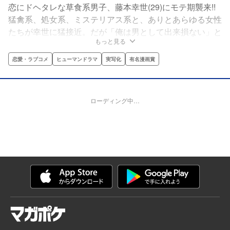
恋にドヘタレな草食系男子、藤本幸世(29)にモテ期襲来!!
猛禽系、処女系、ミステリアス系と、ありとあらゆる女性
たちが幸世に猛接近。だが「俺は男として出来損ない」と
もっと見る
自信のない幸世は敵前逃亡!?しかし更なるモテ期の猛襲が
彼を追う――。果たして幸世の運命やいかに!?
恋愛・ラブコメ
ヒューマンドラマ
実写化
有名漫画賞
ローディング中…