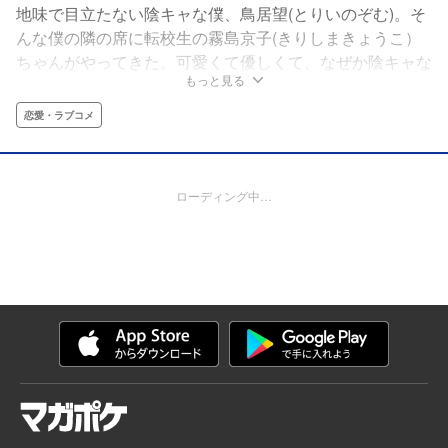
地味で目立たない陰キャな僕、鳥居望(とりいのぞむ)。そ
んな僕の隣の席に転校生の霧島京子(きりしまきょうこ）
ちゃんがやってきた。可愛くて優しくて、なぜか陰キャな
もっと見る
僕にも積極的に話しかけてくれる…！だけど僕はなるべく
彼女にかかわりたくない。――だって、彼女には僕にだけ
恋愛・ラブコメ
見える“霊”が憑いてるんだ!!!!ちょっとエッチで、とびきり
ピュアで、ところによりホラー（!?）な新感覚ラブコメデ
ィー♥
ローディング中…