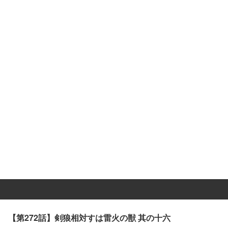
【第272話】剣狼相対すは雷火の獣 其の十六