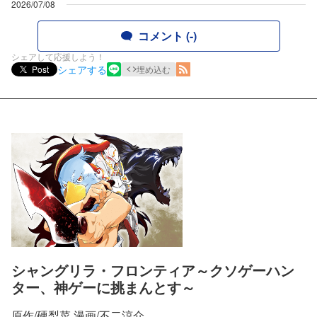
2026/07/08
コメント (-)
シェアして応援しよう！
シェアする
Post
埋め込む
シャングリラ・フロンティア～クソゲーハン
ター、神ゲーに挑まんとす～
原作/硬梨菜 漫画/不二涼介