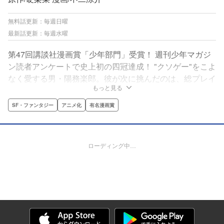
無料話更新：毎週日曜
最新話更新：毎週水曜
第47回講談社漫画賞「少年部門」受賞！ 週刊少年マガジ
ン読者アンケートで史上初の四冠達成！ "クソゲー"をこよ
なく愛する男・陽務楽郎。彼が次に挑んだのは、総プレイ
もっと見る
ヤー数3000万人の"神ゲー"『シャングリラ・フロンティ
ア』だった。集う仲間、広がる世界。そして"宿敵"との出
SF・ファンタジー
アニメ化
有名漫画賞
会いが、彼の、全てのプレイヤーの運命を変えていく‼最
強クソゲーマーによる最高のゲーム冒険譚、ここに開幕!!
ローディング中…