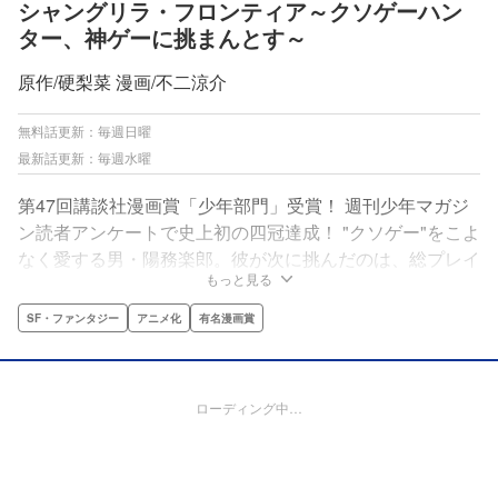
シャングリラ・フロンティア～クソゲーハン
ター、神ゲーに挑まんとす～
原作/硬梨菜 漫画/不二涼介
無料話更新：毎週日曜
最新話更新：毎週水曜
第47回講談社漫画賞「少年部門」受賞！ 週刊少年マガジ
ン読者アンケートで史上初の四冠達成！ "クソゲー"をこよ
なく愛する男・陽務楽郎。彼が次に挑んだのは、総プレイ
もっと見る
ヤー数3000万人の"神ゲー"『シャングリラ・フロンティ
ア』だった。集う仲間、広がる世界。そして"宿敵"との出
SF・ファンタジー
アニメ化
有名漫画賞
会いが、彼の、全てのプレイヤーの運命を変えていく‼最
強クソゲーマーによる最高のゲーム冒険譚、ここに開幕!!
ローディング中…