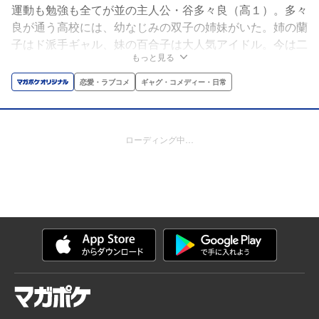
運動も勉強も全てが並の主人公・谷多々良（高１）。多々
良が通う高校には、幼なじみの双子の姉妹がいた。姉の蘭
子はド派手ギャル、妹の百合子は大人気アイドル。今は二
もっと見る
人と疎遠になってしまった多々良だったが、密かに百合子
に思いを寄せていた。しかし、ある日突然、百合子からデ
恋愛・ラブコメ
ギャグ・コメディー・日常
ートの誘いが！ このデートをきっかけに、多々良は双子
たちと秘密の関係を結ぶことに……！
ローディング中…