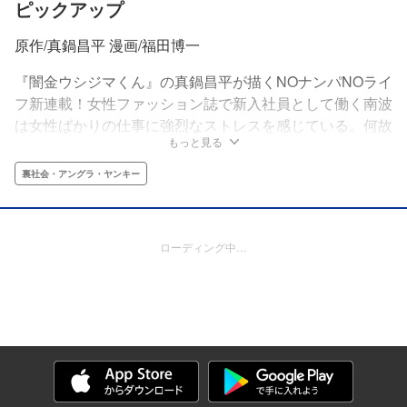
ピックアップ
原作/真鍋昌平 漫画/福田博一
『闇金ウシジマくん』の真鍋昌平が描くNOナンパNOライ
フ新連載！女性ファッション誌で新入社員として働く南波
は女性ばかりの仕事に強烈なストレスを感じている。何故
もっと見る
なら、彼は正真正銘の童貞だからだ。そんな南波には憧れ
の先輩がいた。エース編集者としてバリバリ働いている藤
裏社会・アングラ・ヤンキー
原だ。憧れの先輩・藤原と仕事を共にすることをきっかけ
に南波は藤原が塾長を務める「魁！ ナンパ塾」に入塾す
るのだった。
ローディング中…