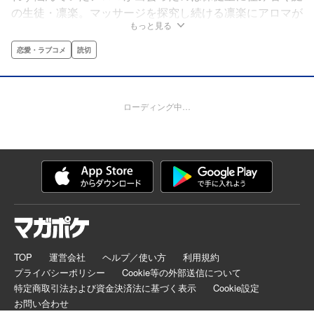
の生徒・凛楽。マッサージを探究し続ける凛楽にアロマが
もっと見る
悩みを相談すると、レギュラーを取れないのは体の硬さが
原因らしい。凛楽の施術を受けることになったアロマだっ
恋愛・ラブコメ
読切
たが、そこで待ち受けていたのは快楽の渦だった!!
ローディング中…
TOP
運営会社
ヘルプ／使い方
利用規約
プライバシーポリシー
Cookie等の外部送信について
特定商取引法および資金決済法に基づく表示
Cookie設定
お問い合わせ