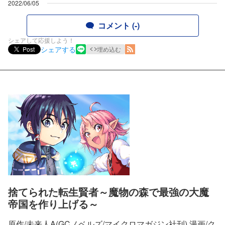
2022/06/05
コメント (-)
シェアして応援しよう！
シェアする
Post
埋め込む
捨てられた転生賢者～魔物の森で最強の大魔
帝国を作り上げる～
原作/未来人A(GCノベルズ/マイクロマガジン社刊) 漫画/ク