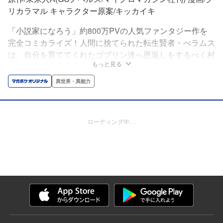
リカラマル キャラクター原案/キッカイキ
「小説家になろう」約800万PVの人気ファンタジー作を
完全コミカライズ！人間に捨てられた転生賢者・べラムス
は、自分を育ててくれたゴブリン達へ恩返しをするべく村
もっと見る
の発展のため尽力する。進化の方法や魔法の使い方を彼ら
に教え、村を魔法で改築してゆき…。この物語は魔物の森
異世界・異能力
に捨てられた赤子が、後に”大魔帝国”と呼ばれる国家を築
き上げるまでの物語である！ ※「小説家になろう」は株
式会社ヒナプロジェクトの登録商標です
ローディング中…