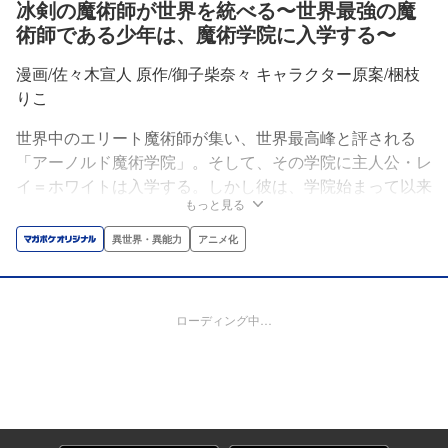
冰剣の魔術師が世界を統べる〜世界最強の魔
術師である少年は、魔術学院に入学する〜
漫画/佐々木宣人 原作/御子柴奈々 キャラクター原案/梱枝
りこ
世界中のエリート魔術師が集い、世界最高峰と評される
「アーノルド魔術学院」。そして、その学院に主人公・レ
イ＝ホワイトは入学する。しかし彼は、学院始まって以来
もっと見る
の一般家庭出身の魔術師だった。周りの貴族出身の魔術師
たちは彼を侮蔑し、見下した。だが皆は知らなかった。彼
異世界・異能力
アニメ化
こそが、世界七大魔術師の中でも最強と謳われている【冰
剣の魔術師】であることを。なろう発の超話題作‼
※「小説家になろう」は株式会社ヒナプロジェクトの登録
ローディング中…
商標です