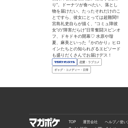
り”。ドーナツが食べたい、落とし
物を届けたい、たったそれだけのこ
とですら、彼女にとっては超難関!!
宮島礼吏自らが描く、“コミュ障彼
女”の“障害だらけ”日常奮闘スピンオ
フ、ドキドキの開幕♡ 水原や瑠
夏、麻美といった『かのかり』ヒロ
インたちとの知られざるエピソード
も盛りだくさんでお届けデス！
恋愛・ラブコメ
ギャグ・コメディー・日常
TOP
運営会社
ヘルプ／使い