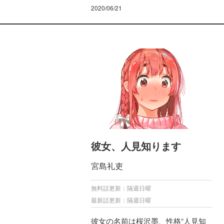
2020/06/21
彼女、人見知ります
宮島礼吏
無料話更新：隔週日曜
最新話更新：隔週日曜
彼女の名前は桜沢墨、性格“人見知