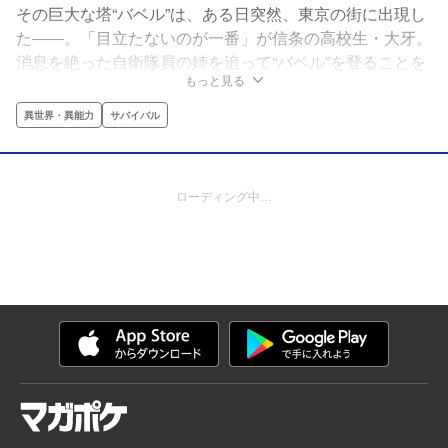
その巨大な塔“バベル”は、ある日突然、東京の街に出現し
た――。「目立たないのが一番」が信条の高校生・大牙。
消息を絶った自衛隊員の姉を追って“バベル”を登ることを
もっと見る
夢見ながらも、その毎日は退屈で、平凡で。――しかし、
とある日を境に、大牙に「戦いの時」が訪れる！少年よ、
異世界・異能力
サバイバル
その“塔”で、抗い生きろ！ 掴み取れ！新時代の“異能”バト
ル×“前人未到”サバイバル、開幕！
ローディング中…