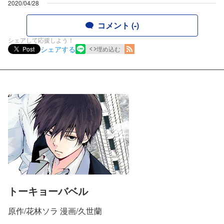
2020/04/28
コメント (-)
シェアして応援しよう！
シェアする
Post
埋め込む
トーキョーバベル
原作/花林ソラ 漫画/久世蘭