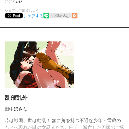
2020/04/15
シェアして応援しよう！
シェアする
Post
埋め込む
乱飛乱外
田中ほさな
時は戦国、世は動乱！ 額に角を持つ不遇な少年・雷蔵の
もとへ現れた謎の女忍者たち。曰く、滅亡した刀家のご落