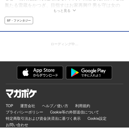
胤たる雷蔵をかつぎ、目指すはお家再興!? 男を守は女の
もっと見る
役目！乱痴気騒ぎに大乱闘、人目を忍ぶことなどお構いな
しの必殺くの一衆との波乱に満ちた旅が始まる！
SF・ファンタジー
ローディング中…
TOP
運営会社
ヘルプ／使い方
利用規約
プライバシーポリシー
Cookie等の外部送信について
特定商取引法および資金決済法に基づく表示
Cookie設定
お問い合わせ