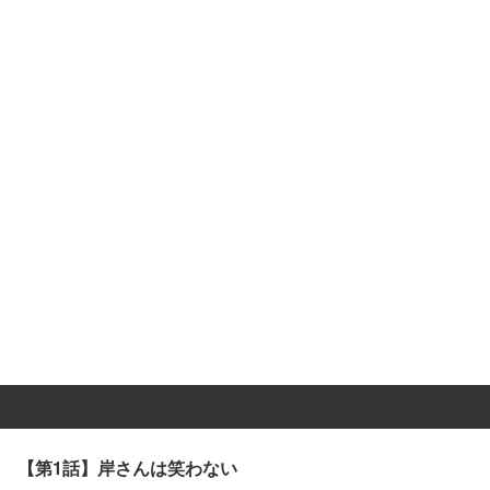
【第1話】岸さんは笑わない