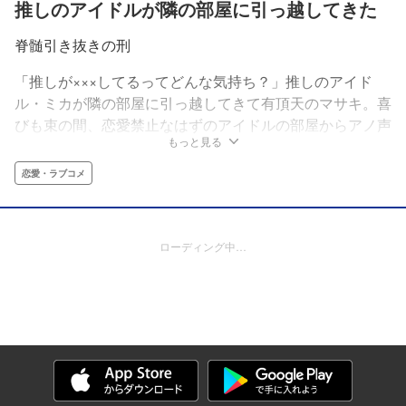
推しのアイドルが隣の部屋に引っ越してきた
脊髄引き抜きの刑
「推しが×××してるってどんな気持ち？」推しのアイド
ル・ミカが隣の部屋に引っ越してきて有頂天のマサキ。喜
びも束の間、恋愛禁止なはずのアイドルの部屋からアノ声
もっと見る
が!?ショックを受けるが、実はマサキを弄ぶミカの“ドＳ
すぎる遊び”だった――！脊髄引き抜きの刑によるアイド
恋愛・ラブコメ
ルとヲタクのラブコメ（!?）漫画！
ローディング中…