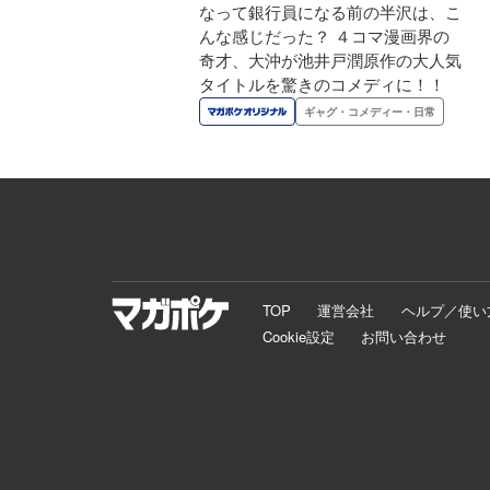
なって銀行員になる前の半沢は、こ
んな感じだった？ ４コマ漫画界の
奇才、大沖が池井戸潤原作の大人気
タイトルを驚きのコメディに！！
ギャグ・コメディー・日常
TOP
運営会社
ヘルプ／使い
Cookie設定
お問い合わせ