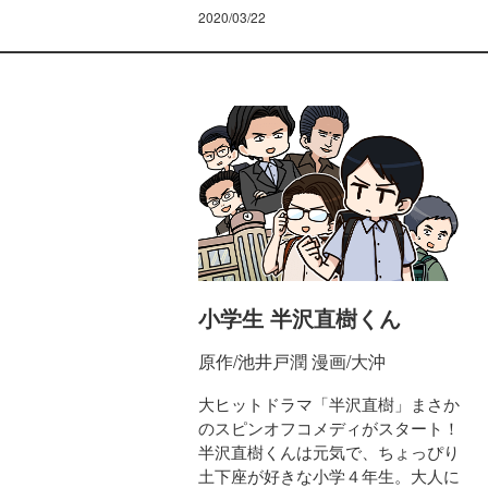
2020/03/22
小学生 半沢直樹くん
原作/池井戸潤 漫画/大沖
大ヒットドラマ「半沢直樹」まさか
のスピンオフコメディがスタート！
半沢直樹くんは元気で、ちょっぴり
土下座が好きな小学４年生。大人に