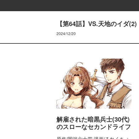
【第64話】VS.天地のイダ(2)
2024/12/20
解雇された暗黒兵士(30代)
のスローなセカンドライフ
原作/岡沢六十四 漫画/るれくちぇ