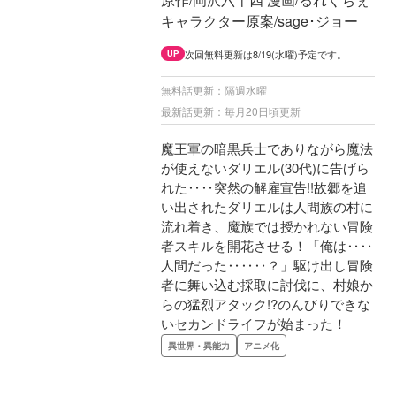
キャラクター原案/sage･ジョー
次回無料更新は8/19(水曜)予定です。
UP
無料話更新：隔週水曜
最新話更新：毎月20日頃更新
魔王軍の暗黒兵士でありながら魔法
が使えないダリエル(30代)に告げら
れた‥‥突然の解雇宣告!!故郷を追
い出されたダリエルは人間族の村に
流れ着き、魔族では授かれない冒険
者スキルを開花させる！「俺は‥‥
人間だった‥‥‥？」駆け出し冒険
者に舞い込む採取に討伐に、村娘か
らの猛烈アタック!?のんびりできな
いセカンドライフが始まった！
異世界・異能力
アニメ化