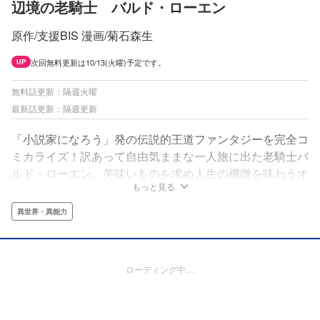
辺境の老騎士 バルド・ローエン
原作/支援BIS 漫画/菊石森生
次回無料更新は10/13(火曜)予定です。
UP
無料話更新：隔週火曜
最新話更新：隔週更新
「小説家になろう」発の伝説的王道ファンタジーを完全コ
ミカライズ！訳あって自由気ままな一人旅に出た老騎士バ
ルド・ローエン。美味いものを求め人生の機微を味わうオ
もっと見る
トナ旅…のはずだったのに気づけば巨大な陰謀の渦中
に…。でもそれは世界中で語り継がれる冒険の始まりだっ
異世界・異能力
た！
ローディング中…