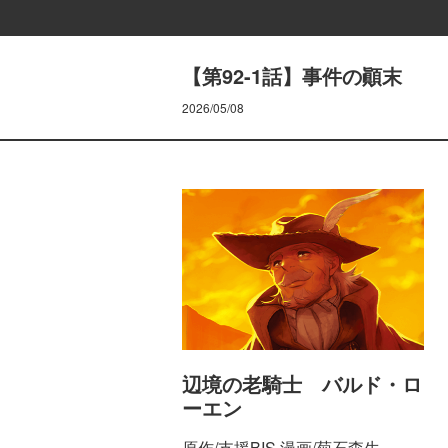
【第92-1話】事件の顚末
2026/05/08
辺境の老騎士 バルド・ロ
ーエン
原作/支援BIS 漫画/菊石森生