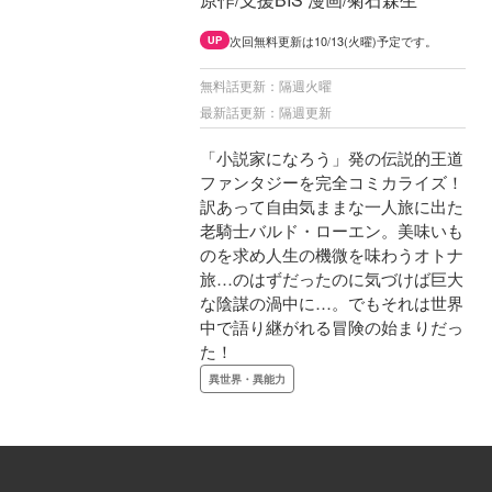
次回無料更新は10/13(火曜)予定です。
UP
無料話更新：隔週火曜
最新話更新：隔週更新
「小説家になろう」発の伝説的王道
ファンタジーを完全コミカライズ！
訳あって自由気ままな一人旅に出た
老騎士バルド・ローエン。美味いも
のを求め人生の機微を味わうオトナ
旅…のはずだったのに気づけば巨大
な陰謀の渦中に…。でもそれは世界
中で語り継がれる冒険の始まりだっ
た！
異世界・異能力