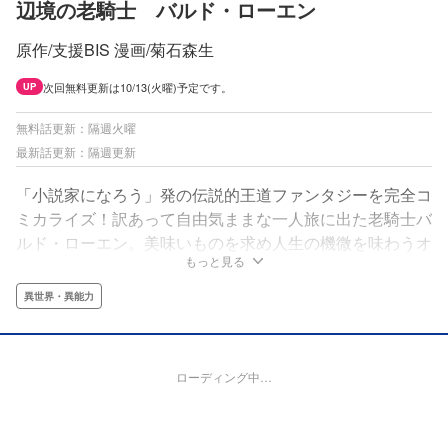
辺境の老騎士 バルド・ローエン
原作/支援BIS 漫画/菊石森生
次回無料更新は10/13(火曜)予定です。
UP
無料話更新：隔週火曜
最新話更新：隔週更新
「小説家になろう」発の伝説的王道ファンタジーを完全コ
ミカライズ！訳あって自由気ままな一人旅に出た老騎士バ
ルド・ローエン。美味いものを求め人生の機微を味わうオ
もっと見る
トナ旅…のはずだったのに気づけば巨大な陰謀の渦中
に…。でもそれは世界中で語り継がれる冒険の始まりだっ
異世界・異能力
た！
ローディング中…