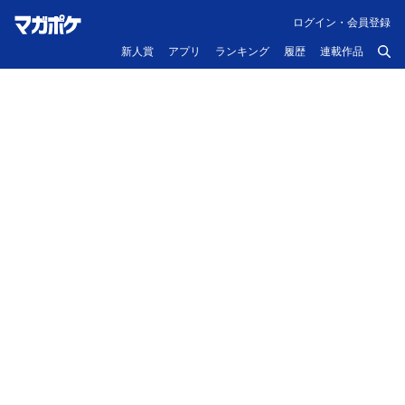
ログイン・会員登録
新人賞
アプリ
ランキング
履歴
連載作品