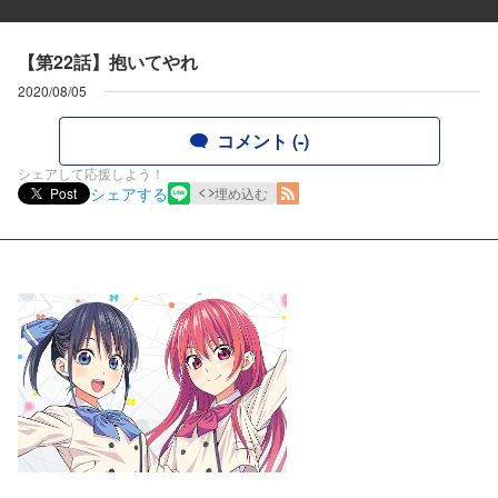
【第22話】抱いてやれ
2020/08/05
コメント (-)
シェアして応援しよう！
シェアする
Post
埋め込む