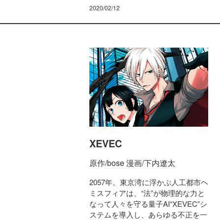
2020/02/12
XEVEC
原作/bose 漫画/下内遼太
2057年。東京湾に浮かぶ人工都市ヘ
ミスフィアは、“法”が物理的な力と
なって人々を守る量子AI“XEVEC”シ
ステムを導入し、あらゆる不正を一