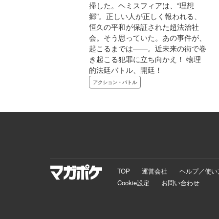
掃した。ヘミスフィアは、“理想
郷”。正しい人が正しく報われる、
恒久の平和が保証された超法治社
会。そう思っていた。あの事件が、
起こるまでは――。近未来の街で巻
き起こる犯罪に立ち向かえ！ 物理
的法廷バトル、開廷！
アクション・バトル
TOP
運営会社
ヘルプ／使い
Cookie設定
お問い合わせ