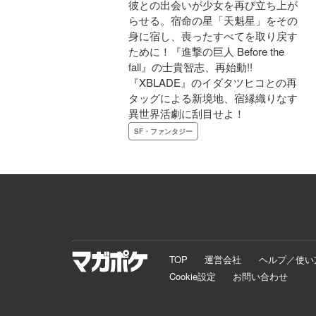
彼との出会いが少女を再び立ち上が
らせる。宿命の星「天魁星」をその
身に宿し、喪ったすべてを取り戻す
ために！『進撃の巨人 Before the
fall』の士貴智志、再始動!!
『XBLADE』のイダタツヒコとの再
タッグによる新境地、宿縁織りなす
異世界活劇に刮目せよ！
SF・ファンタジー
TOP
運営会社
ヘルプ／使い
Cookie設定
お問い合わせ