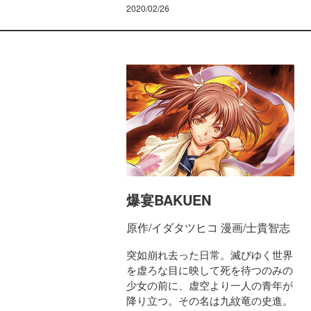
2020/02/26
爆宴BAKUEN
原作/イダタツヒコ 漫画/士貴智志
突如崩れ去った日常。滅びゆく世界
を虚ろな目に映して死を待つのみの
少女の前に、虚空より一人の青年が
降り立つ。その名は九紋竜の史進。