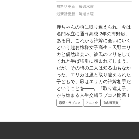
無料話更新：毎週水曜
最新話更新：毎週水曜
赤ちゃんの頃に取り違えられ、今は
名門私立に通う高校 2年の海野凪。
ある日、これから許嫁に会いにいく
という超お嬢様女子高生・天野エリ
カと偶然出会い、彼氏のフリをして
くれと半ば強引に頼まれてしまう。
だが、その時の二人は知る由もなか
った。エリカは凪と取り違えられた
子どもで、凪はエリカの許嫁相手だ
ということを——。「取り違え子」
から始まる人生交錯ラブコメ開幕！
恋愛・ラブコメ
アニメ化
有名漫画賞