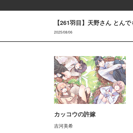
【261羽目】天野さん とん
2025/08/06
カッコウの許嫁
吉河美希