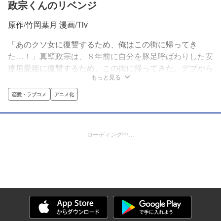
政宗くんのリベンジ
原作/竹岡葉月 漫画/Tiv
「あのクソ女に復讐するため、俺はこの街に帰ってき
た…！」真壁政宗は、８年前に自分を豚足呼ばわりした安
達垣愛姫に復讐するため、この街に帰ってきた。デブから
もっと見る
イケメンにのし上がり、憎き愛姫への復讐はできるのか!?
復讐ラブコメの幕が上がる!!
恋愛・ラブコメ
アニメ化
ローディング中…