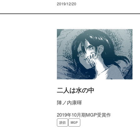
2019/12/20
二人は水の中
陣ノ内康暉
2019年10月期MGP受賞作
読切
MGP