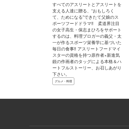
すべてのアスリートとアスリートを
支える人達に贈る、“おもしろく
て、ためになる”できたて父娘のス
ポーツフードドラマ‼ 柔道界注目
の女子高生・保志まひろをサポート
するのは、料理ブロガーの義父・太
一が作るスポーツ栄養学に基づいた
毎日の食事‼ アスリートフードマイ
スターの資格を持つ原作者×新進気
鋭の作画者のタッグによる本格＆ハ
ートフルストーリー、お召しあがり
下さい。
グルメ・料理