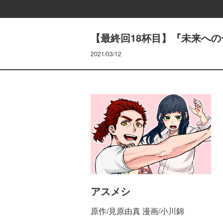
【最終回18杯目】『未来への
2021/03/12
アスメシ
原作/見原由真 漫画/小川錦