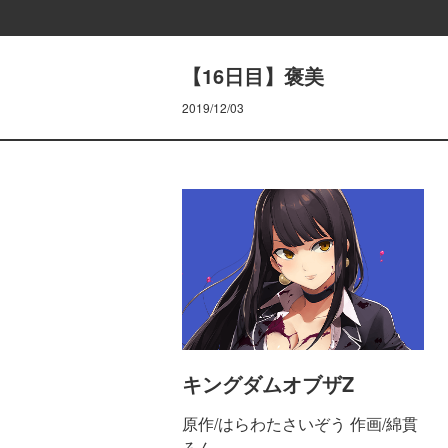
【16日目】褒美
2019/12/03
キングダムオブザZ
原作/はらわたさいぞう 作画/綿貫
ろん