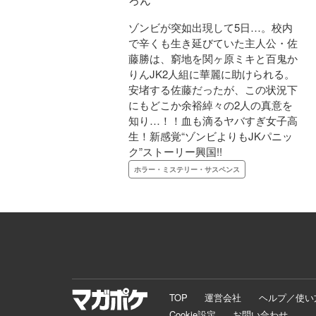
ゾンビが突如出現して5日…。校内
で辛くも生き延びていた主人公・佐
藤勝は、窮地を関ヶ原ミキと百鬼か
りんJK2人組に華麗に助けられる。
安堵する佐藤だったが、この状況下
にもどこか余裕綽々の2人の真意を
知り…！！血も滴るヤバすぎ女子高
生！新感覚“ゾンビよりもJKパニッ
ク”ストーリー興国!!
ホラー・ミステリー・サスペンス
TOP
運営会社
ヘルプ／使い
Cookie設定
お問い合わせ